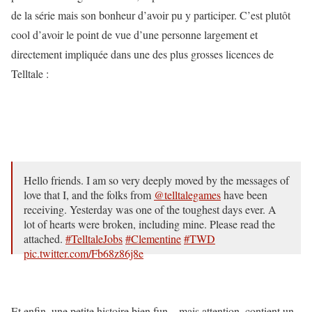
de la série mais son bonheur d’avoir pu y participer. C’est plutôt
cool d’avoir le point de vue d’une personne largement et
directement impliquée dans une des plus grosses licences de
Telltale :
Hello friends. I am so very deeply moved by the messages of
love that I, and the folks from
@telltalegames
have been
receiving. Yesterday was one of the toughest days ever. A
lot of hearts were broken, including mine. Please read the
attached.
#TelltaleJobs
#Clementine
#TWD
pic.twitter.com/Fb68z86j8e
— Melissa Hutchison (@Melyhutch)
22 septembre 2018
Et enfin, une petite histoire bien fun – mais attention, contient un