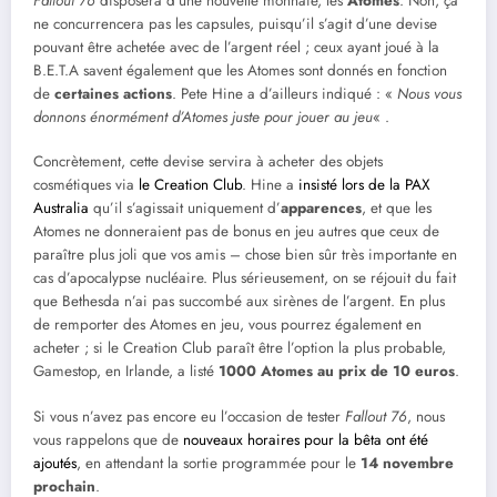
Fallout 76
disposera d’une nouvelle monnaie, les
Atomes
. Non, ça
ne concurrencera pas les capsules, puisqu’il s’agit d’une devise
pouvant être achetée avec de l’argent réel ; ceux ayant joué à la
B.E.T.A savent également que les Atomes sont donnés en fonction
de
certaines actions
. Pete Hine a d’ailleurs indiqué : «
Nous vous
donnons énormément d’Atomes juste pour jouer au jeu
« .
Concrètement, cette devise servira à acheter des objets
cosmétiques via
le Creation Club
. Hine a
insisté lors de la PAX
Australia
qu’il s’agissait uniquement d’
apparences
, et que les
Atomes ne donneraient pas de bonus en jeu autres que ceux de
paraître plus joli que vos amis – chose bien sûr très importante en
cas d’apocalypse nucléaire. Plus sérieusement, on se réjouit du fait
que Bethesda n’ai pas succombé aux sirènes de l’argent. En plus
de remporter des Atomes en jeu, vous pourrez également en
acheter ; si le Creation Club paraît être l’option la plus probable,
Gamestop, en Irlande, a listé
1000 Atomes au prix de 10 euros
.
Si vous n’avez pas encore eu l’occasion de tester
Fallout 76
, nous
vous rappelons que de
nouveaux horaires pour la bêta ont été
ajoutés
, en attendant la sortie programmée pour le
14 novembre
prochain
.