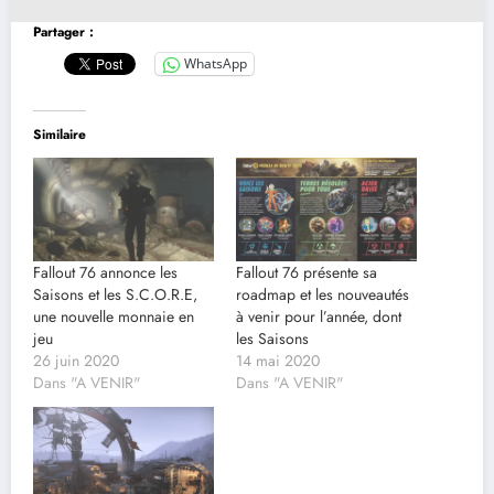
Partager :
WhatsApp
Similaire
Fallout 76 annonce les
Fallout 76 présente sa
Saisons et les S.C.O.R.E,
roadmap et les nouveautés
une nouvelle monnaie en
à venir pour l’année, dont
jeu
les Saisons
26 juin 2020
14 mai 2020
Dans "A VENIR"
Dans "A VENIR"