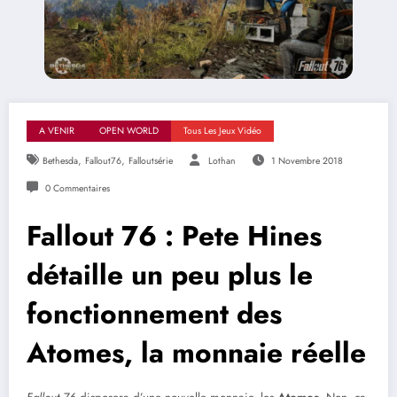
A VENIR
OPEN WORLD
Tous Les Jeux Vidéo
,
,
Bethesda
Fallout76
Falloutsérie
Lothan
1 Novembre 2018
0 Commentaires
Fallout 76 : Pete Hines
détaille un peu plus le
fonctionnement des
Atomes, la monnaie réelle