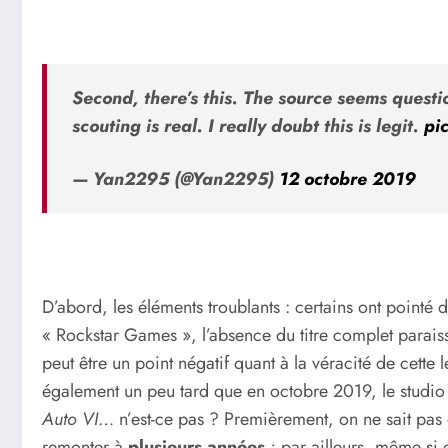
Second, there’s this. The source seems questi
scouting is real. I really doubt this is legit.
pi
— Yan2295 (@Yan2295)
12 octobre 2019
D’abord, les éléments troublants : certains ont pointé 
« Rockstar Games », l’absence du titre complet paraiss
peut être un point négatif quant à la véracité de cette l
également un peu tard que en octobre 2019, le studi
Auto VI
… n’est-ce pas ? Premièrement, on ne sait pas d
remonter à
plusieurs années
; par ailleurs, même si e