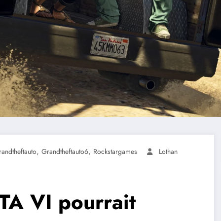
,
,
andtheftauto
Grandtheftauto6
Rockstargames
Lothan
GTA VI pourrait