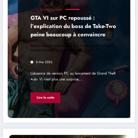
A VENIR
TOUS LES JEUX VIDÉO
GTA VI sur PC repoussé :
l’explication du boss de Take-Two
peine beaucoup à convaincre
Strauss Zelnick reconnaît plus ou moins que les consoles
sont prioritaires, au grand dam des joueurs PC
8 Mai 2026
L’absence de version PC au lancement de Grand Theft
Auto VI n’est plus une surprise,…
Lire la suite