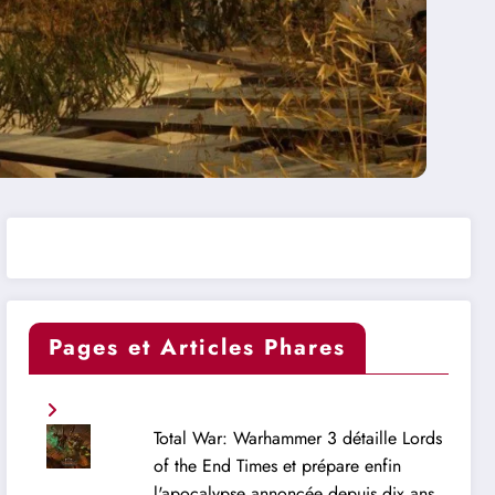
Pages et Articles Phares
Total War: Warhammer 3 détaille Lords
of the End Times et prépare enfin
l'apocalypse annoncée depuis dix ans