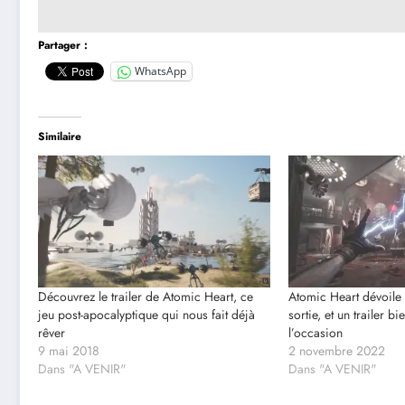
Partager :
WhatsApp
Similaire
Découvrez le trailer de Atomic Heart, ce
Atomic Heart dévoile 
jeu post-apocalyptique qui nous fait déjà
sortie, et un trailer
rêver
l’occasion
9 mai 2018
2 novembre 2022
Dans "A VENIR"
Dans "A VENIR"