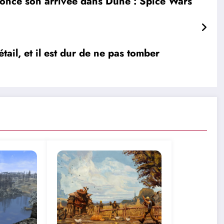
once son arrivée dans Dune : Spice Wars
il, et il est dur de ne pas tomber