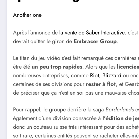
Another one
Après l’annonce de
la vente de Saber Interactive
, c’es
devrait quitter le giron de
Embracer Group
.
Le titan du jeu vidéo s’est fait remarqué ces dernière
être été
un peu trop rapides
. Alors que les
licencie
nombreuses entreprises, comme
Riot
,
Blizzard
ou en
certaines de ses divisions pour
rester à flot
, et Gearb
de préciser que ça n’est en soi pas une mauvaise chose
Pour rappel, le groupe derrière la saga
Borderlands
es
également d’une division consacrée à
l’édition de j
donc un couteau suisse très intéressant pour des ach
soit rare, certaines entités peuvent se racheter elles-m