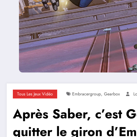
,
Tous Les Jeux Vidéo
Embracergroup
Gearbox
L
Après Saber, c’est G
quitter le giron d’E