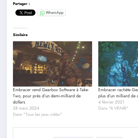
Partager :
WhatsApp
Similaire
Embracer vend Gearbox Software à Take-
Embracer rachète Ge
Two, pour près d’un demi-milliard de
plus d’un milliard de 
dollars
4 février 2021
28 mars 2024
Dans "A VENIR"
Dans "Tous les jeux vidéo"