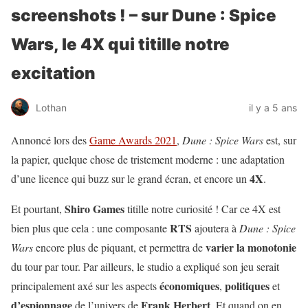
screenshots ! – sur Dune : Spice
Wars, le 4X qui titille notre
excitation
Lothan
il y a 5 ans
Annoncé lors des
Game Awards 2021
,
Dune : Spice Wars
est, sur
la papier, quelque chose de tristement moderne : une adaptation
4X
d’une licence qui buzz sur le grand écran, et encore un
.
Shiro
Games
Et pourtant,
titille notre curiosité ! Car ce 4X est
RTS
bien plus que cela : une composante
ajoutera à
Dune : Spice
varier la monotonie
Wars
encore plus de piquant, et permettra de
du tour par tour. Par ailleurs, le studio a expliqué son jeu serait
économiques
politiques
principalement axé sur les aspects
,
et
d’espionnage
Frank
Herbert
de l’univers de
. Et quand on en