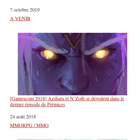
Date
7 octobre 2019
Par rapport à
A VENIR
[Gamescom 2018] Azshara et N’Zoth se dévoilent dans le
dernier épisode de Prémices
Date
24 août 2018
Par rapport à
MMORPG / MMO