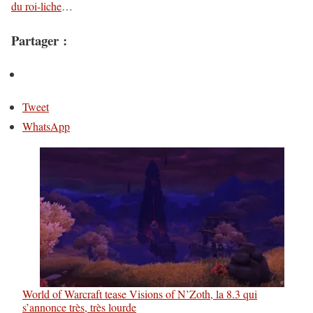
du roi-liche
…
Partager :
Tweet
WhatsApp
World of Warcraft tease Visions of N’Zoth, la 8.3 qui
s’annonce très, très lourde