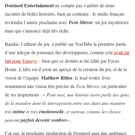
Dontnod Entertainment
ne compte pas s’arrêter de nous
raconter de belles histoires, bien au contraire ; le studio français
reviendra l’année prochaine avec
Twin Mirror
, un jeu mystérieux
mais qui s’annonce déjà très riche.
Bandai, l’éditeur du jeu, a publié sur YouTube la première partie
d’une trilogie de journaux des développeurs, comme cela
avait été
fait pour
Vampyr
– bien que ce dernier ai été édité par Focus
Home. L’idée est d’avoir un aperçu de la création du jeu, et de la
Matthew Ritter
vision de l’équipe.
, le lead writer, livre
notamment une vision très précise de
Twin Mirror
, en particulier
de ses inspirations : «
Pour moi, une histoire noire parle des gens,
de la manière dont ils interagissent entre eux dans une manière
très
intime
et très
émotionnelle
, et surtout, comme les choses
peuvent
parfois devenir sombres
« .
Car oui, la prochaine production de Dontnod aura une ambiance