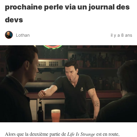
prochaine perle via un journal des
devs
Lothan
il y a 8 ans
Alors que la deuxième partie de
Life Is Strange
est en route,