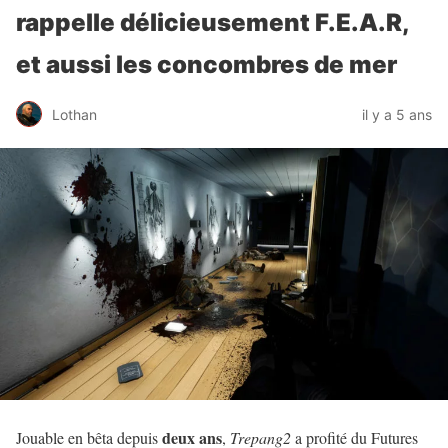
rappelle délicieusement F.E.A.R,
et aussi les concombres de mer
Lothan
il y a 5 ans
deux ans
Jouable en bêta depuis
,
Trepang2
a profité du Futures