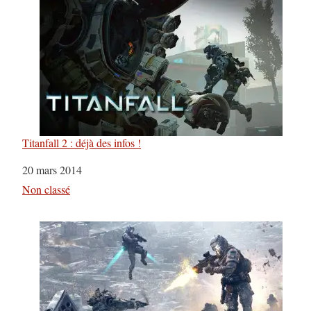
Titanfall 2 : déjà des infos !
Date
20 mars 2014
Par rapport à
Non classé