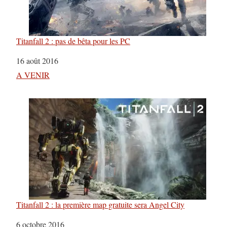
Titanfall 2 : pas de bêta pour les PC
Date
16 août 2016
Par rapport à
A VENIR
Titanfall 2 : la première map gratuite sera Angel City
Date
6 octobre 2016