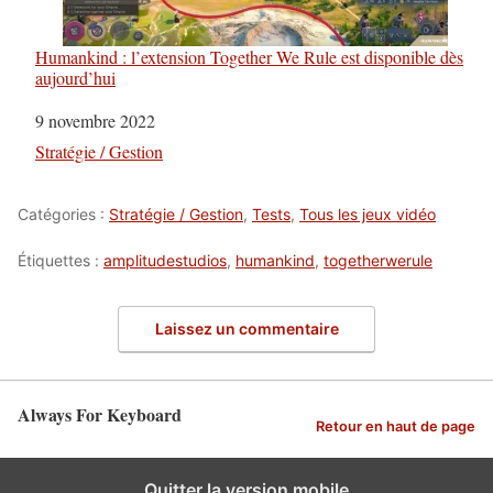
Humankind : l’extension Together We Rule est disponible dès
aujourd’hui
Date
9 novembre 2022
Par rapport à
Stratégie / Gestion
Catégories :
Stratégie / Gestion
,
Tests
,
Tous les jeux vidéo
Étiquettes :
amplitudestudios
,
humankind
,
togetherwerule
Laissez un commentaire
Always For Keyboard
Retour en haut de page
Quitter la version mobile