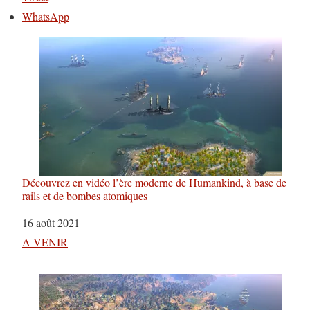
WhatsApp
Découvrez en vidéo l’ère moderne de Humankind, à base de
rails et de bombes atomiques
Date
16 août 2021
Par rapport à
A VENIR