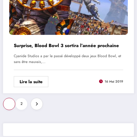
Surprise, Blood Bowl 3 sortira l’année prochaine
Cyanide Studios a par le passé développé deux jeux Blood Bowl, et
sans être mauvais,…
Lire la suite
16 Mai 2019
Pagination
1
2
des
publications