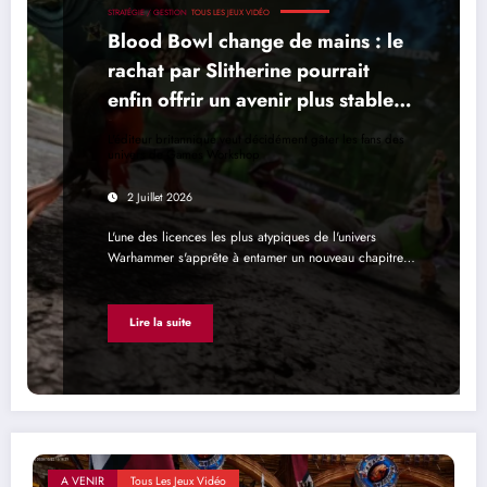
STRATÉGIE / GESTION
TOUS LES JEUX VIDÉO
Blood Bowl change de mains : le
rachat par Slitherine pourrait
enfin offrir un avenir plus stable à
la série
L'éditeur britannique veut décidément gâter les fans des
univers de Games Workshop
2 Juillet 2026
L'une des licences les plus atypiques de l'univers
Warhammer s'apprête à entamer un nouveau chapitre…
Lire la suite
A VENIR
Tous Les Jeux Vidéo