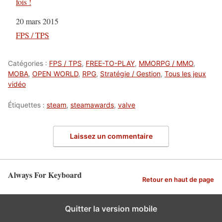
fois !
Date
20 mars 2015
Par rapport à
FPS / TPS
Catégories :
FPS / TPS
,
FREE-TO-PLAY
,
MMORPG / MMO
,
MOBA
,
OPEN WORLD
,
RPG
,
Stratégie / Gestion
,
Tous les jeux
vidéo
Étiquettes :
steam
,
steamawards
,
valve
Laissez un commentaire
Always For Keyboard
Retour en haut de page
Quitter la version mobile