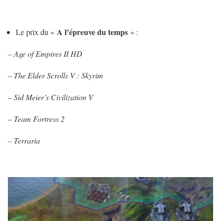
A l’épreuve du temps
Le prix du «
» :
–
Age of Empires II HD
– The Elder Scrolls V : Skyrim
–
Sid Meier’s Civilization V
– Team Fortress 2
– Terraria