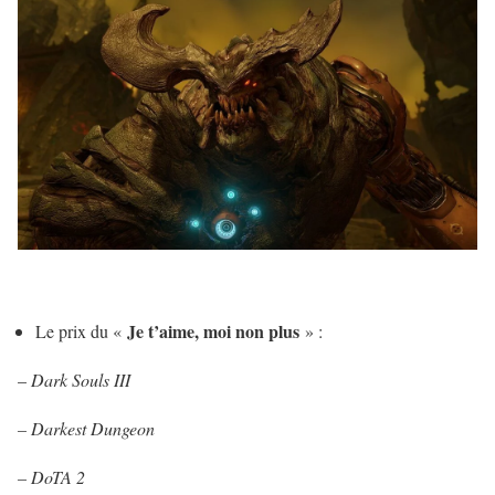
Je t’aime, moi non plus
Le prix du «
» :
–
Dark Souls III
– Darkest Dungeon
–
DoTA 2