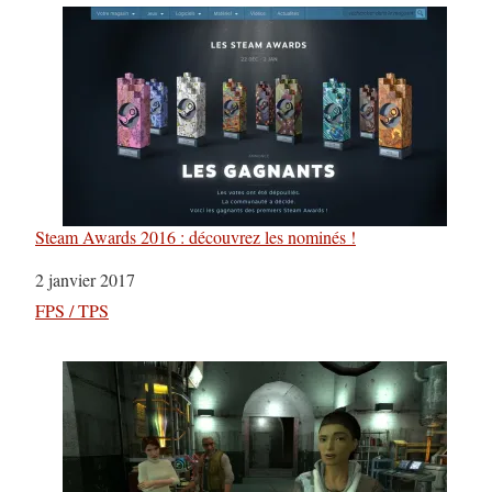
Steam Awards 2016 : découvrez les nominés !
Date
2 janvier 2017
Par rapport à
FPS / TPS