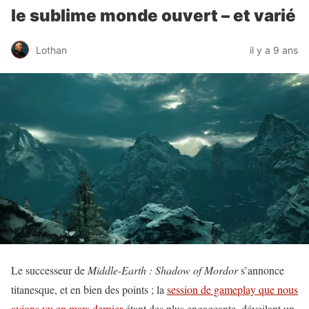
le sublime monde ouvert – et varié
Lothan
il y a 9 ans
Le successeur de
Middle-Earth : Shadow of Mordor
s’annonce
titanesque, et en bien des points ; la
session de gameplay que nous
avions vu en mars dernier
étant des plus engageante, dévoilant un