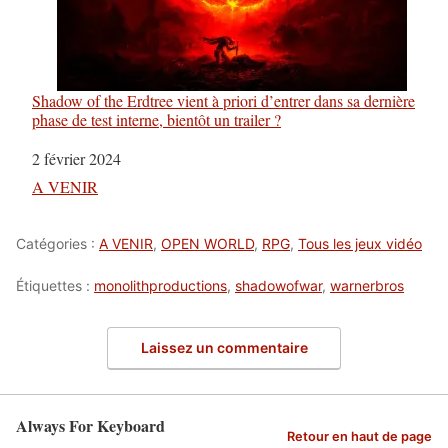
Shadow of the Erdtree vient à priori d’entrer dans sa dernière
phase de test interne, bientôt un trailer ?
Date
2 février 2024
Par rapport à
A VENIR
Catégories :
A VENIR
,
OPEN WORLD
,
RPG
,
Tous les jeux vidéo
Étiquettes :
monolithproductions
,
shadowofwar
,
warnerbros
Laissez un commentaire
Always For Keyboard
Retour en haut de page