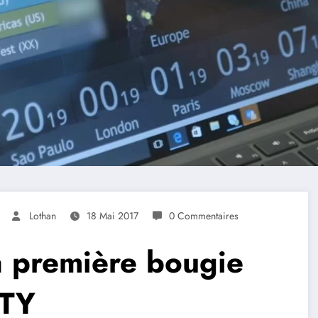
Lothan
18 Mai 2017
0 Commentaires
a première bougie
OTY