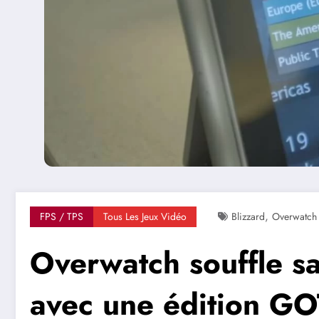
,
FPS / TPS
Tous Les Jeux Vidéo
Blizzard
Overwatch
Overwatch souffle s
avec une édition G