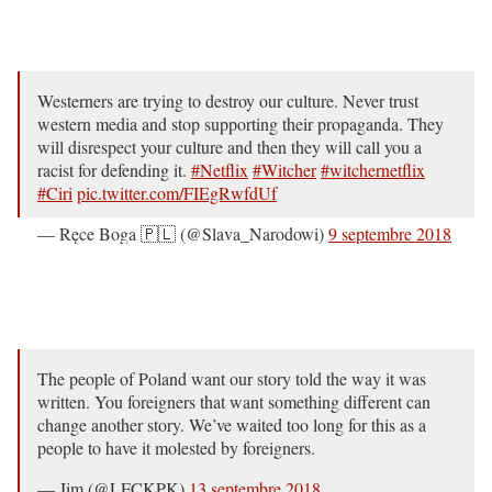
Westerners are trying to destroy our culture. Never trust
western media and stop supporting their propaganda. They
will disrespect your culture and then they will call you a
racist for defending it.
#Netflix
#Witcher
#witchernetflix
#Ciri
pic.twitter.com/FIEgRwfdUf
— Ręce Boga 🇵🇱 (@Slava_Narodowi)
9 septembre 2018
The people of Poland want our story told the way it was
written. You foreigners that want something different can
change another story. We’ve waited too long for this as a
people to have it molested by foreigners.
— Jim (@LFCKPK)
13 septembre 2018