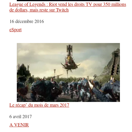
League of Legends : Riot vend les droits TV pour 350 millions
de dollars, mais reste sur Twitch
Date
16 décembre 2016
Par rapport à
eSport
Le récap’ du mois de mars 2017
Date
6 avril 2017
Par rapport à
A VENIR