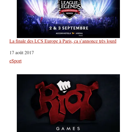
La finale des LCS Europe à Paris, ça s’annonce très lourd
Date
17 août 2017
Par rapport à
eSport