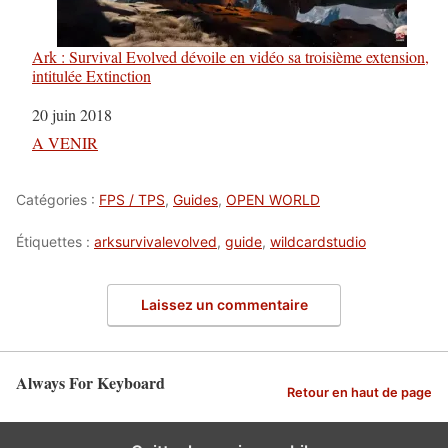
Ark : Survival Evolved dévoile en vidéo sa troisième extension,
intitulée Extinction
Date
20 juin 2018
Par rapport à
A VENIR
Catégories :
FPS / TPS
,
Guides
,
OPEN WORLD
Étiquettes :
arksurvivalevolved
,
guide
,
wildcardstudio
Laissez un commentaire
Always For Keyboard
Retour en haut de page