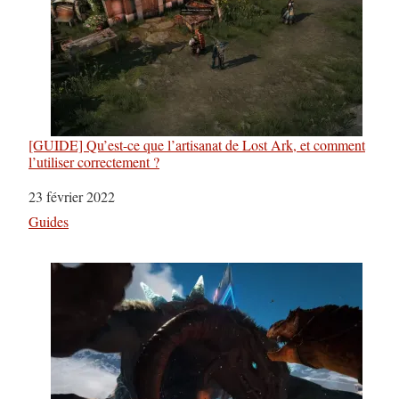
[GUIDE] Qu’est-ce que l’artisanat de Lost Ark, et comment
l’utiliser correctement ?
Date
23 février 2022
Par rapport à
Guides