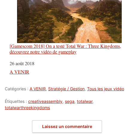
[Gamescom 2018] On a testé Total War : Three Kingdoms,
découvrez notre vidéo de gameplay
Date
26 août 2018
Par rapport à
A VENIR
Catégories :
A VENIR
,
Stratégie / Gestion
,
Tous les jeux vidéo
Étiquettes :
creativeassembly
,
sega
,
totalwar
,
totalwarthreekingdoms
Laissez un commentaire