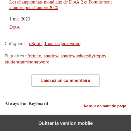
Les championnats mondiaux de DotA 2 et Fortnite sont
annulés pour l’année 2020
Date
1 mai 2020
Par rapport à
DotA
Catégories :
eSport
,
Tous les jeux vidéo
Étiquettes :
fortnite
,
shadow
,
shadowuniversitytrophy
,
studentgamingnetwork
Laissez un commentaire
Always For Keyboard
Retour en haut de page
Quitter la version mobile