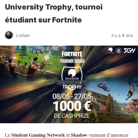
University Trophy, tournoi
étudiant sur Fortnite
Lothan
il y a 8 ans
Student Gaming Network
Shadow
Le
et
viennent d’annoncer