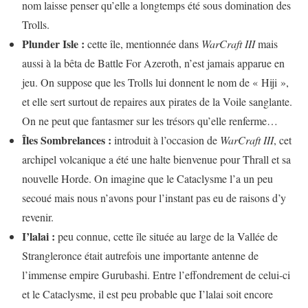
nom laisse penser qu’elle a longtemps été sous domination des
Trolls.
Plunder Isle :
cette île, mentionnée dans
WarCraft III
mais
aussi à la bêta de Battle For Azeroth, n’est jamais apparue en
jeu. On suppose que les Trolls lui donnent le nom de « Hiji »,
et elle sert surtout de repaires aux pirates de la Voile sanglante.
On ne peut que fantasmer sur les trésors qu’elle renferme…
Îles Sombrelances :
introduit à l’occasion de
WarCraft III
, cet
archipel volcanique a été une halte bienvenue pour Thrall et sa
nouvelle Horde. On imagine que le Cataclysme l’a un peu
secoué mais nous n’avons pour l’instant pas eu de raisons d’y
revenir.
I’lalai :
peu connue, cette île située au large de la Vallée de
Strangleronce était autrefois une importante antenne de
l’immense empire Gurubashi. Entre l’effondrement de celui-ci
et le Cataclysme, il est peu probable que I’lalai soit encore