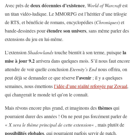
deux décennies d’existence
Avec près de
,
World of Warcraft
est
un titan vidéo-ludique. Le MMORPG est l’héritier d’une trilogie
de RTS, et bénéficie de romans, encyclopédies (
Chroniques
) et
étendre
son
univers
bande-dessinées pour
, sans même parler des
extensions du jeu en lui-même.
la
L’extension
Shadowlands
touche bientôt à son terme, puisque
mise à jour 9.2
arrivera dans quelques mois. S’il nous faut encore
attendre de voir quelle conclusion
Eternity’s End
nous offrira, on
l’avenir
peut déjà se demander ce que réserve
; il y a quelques
semaines, nous émettions
l’idée d’une réalité reforgée par Zovaal
,
qui changerait le monde tel qu’on le connaît.
thèmes
Mais rêvons encore plus grand, et imaginons des
qui
pourraient durer des années ! On ne peut pas forcément parler de
«
X sera le thème principal de cette extension
« , mais plutôt de
possibilités
globales
, qui pourraient parfois servir de patch.