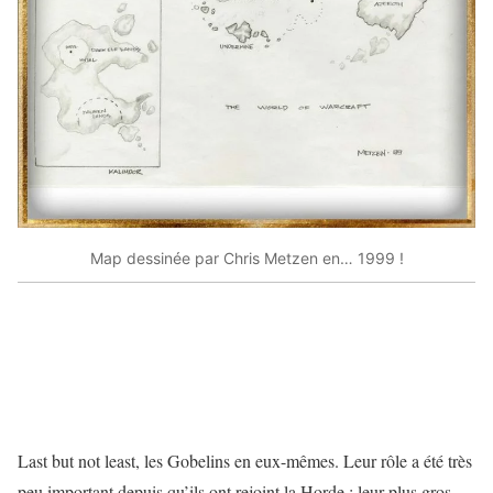
Map dessinée par Chris Metzen en… 1999 !
Last but not least, les Gobelins en eux-mêmes. Leur rôle a été très
peu important depuis qu’ils ont rejoint la Horde ; leur plus gros