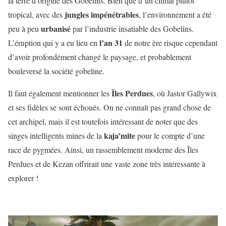
la terre d’origine des Gobelins. Bien que d’un climat plutôt
jungles
impénétrables
tropical, avec des
, l’environnement a été
urbanisé
peu à peu
par l’industrie insatiable des Gobelins.
l’an 31
L’éruption qui y a eu lieu en
de notre ère risque cependant
d’avoir profondément changé le paysage, et probablement
bouleversé la société gobeline.
Îles
Perdues
Il faut également mentionner les
, où Jastor Gallywix
et ses fidèles se sont échoués. On ne connaît pas grand chose de
cet archipel, mais il est toutefois intéressant de noter que des
kaja’mite
singes intelligents mines de la
pour le compte d’une
race de pygmées. Ainsi, un rassemblement moderne des Îles
Perdues et de Kezan offrirait une vaste zone très intéressante à
explorer !