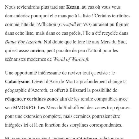
Kezan
Nous reviendrons plus tard sur
, au cas où vous vous
demanderiez pourquoi elle manque à la liste ! Certains territoires
comme l’Île de l’Affliction (
Crestfall
en VO) auraient pu figurer
dans cette liste, mais dans ce cas précis, l’île a été recyclée dans
Battle For Azeroth
. Nul doute que le lore lié aux Mers du Sud,
ancien
qui est assez
, peut paraître de peu d’attrait pour les
scénaristes modernes de
World of Warcraft
.
Une opportunité intéressante de raviver tout ça existe : le
Cataclysme
. L’éveil d’Aile-de-Mort a profondément changé la
géographie d’Azeroth, et offert à Blizzard la possibilité de
réagencer
certaines
zones
afin de les rendre compatibles avec
son MMORPG. Les Mers du Sud offrent des zones trop éparses
pour une extension complète, mais certaines pourraient être
intégrées ici et là en fonction des storylines correspondantes.
qu’Azshara
Et, pour ce que ça vaut, rappelons
rode toujours