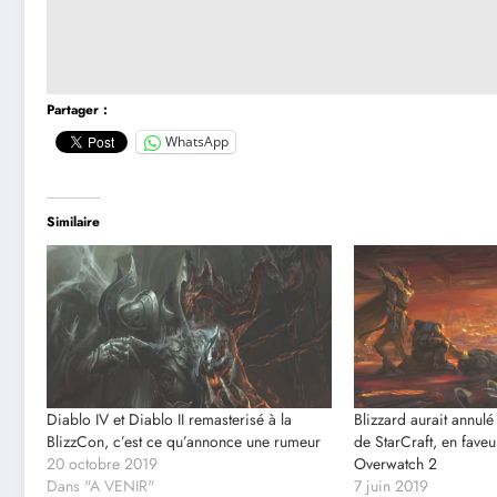
Partager :
WhatsApp
Similaire
Diablo IV et Diablo II remasterisé à la
Blizzard aurait annulé
BlizzCon, c’est ce qu’annonce une rumeur
de StarCraft, en faveu
20 octobre 2019
Overwatch 2
Dans "A VENIR"
7 juin 2019