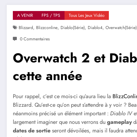
A VENIR
FPS / TPS
Tous Les Jeux Vidéo
,
,
,
,
Blizzard
Blizzconline
Diablo(série)
Diablo4
Overwatch(série)
0 Commentaires
Overwatch 2 et Diabl
cette année
Pour rappel, c’est ce mois-ci qu’aura lieu la
BlizzConli
Blizzard. Qu’est-ce qu’on peut s’attendre à y voir ? Be
néanmoins précisé un élément important :
Diablo IV
e
largement imaginer que nous verrons du
gameplay
da
dates de sortie
seront dévoilées, mais il faudra atte