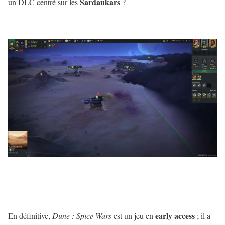
Sardaukars
un DLC centré sur les
?
early
access
En définitive,
Dune : Spice Wars
est un jeu en
; il a