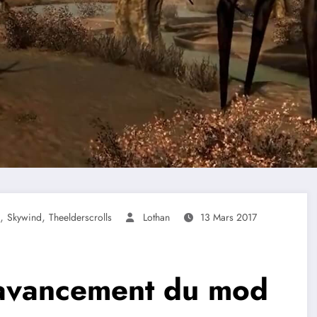
,
,
Skywind
Theelderscrolls
Lothan
13 Mars 2017
’avancement du mod