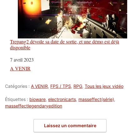
Trepang2 dévoile sa date de sortie, et une démo est déjà
disponible
Date
7 avril 2023
Par rapport à
A VENIR
Catégories :
A VENIR
,
FPS / TPS
,
RPG
,
Tous les jeux vidéo
Étiquettes :
bioware
,
electronicarts
,
masseffect(série)
,
masseffectlegendaryedition
Laissez un commentaire