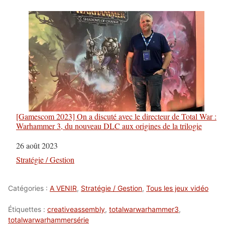
[Gamescom 2023] On a discuté avec le directeur de Total War :
Warhammer 3, du nouveau DLC aux origines de la trilogie
Date
26 août 2023
Par rapport à
Stratégie / Gestion
Catégories :
A VENIR
,
Stratégie / Gestion
,
Tous les jeux vidéo
Étiquettes :
creativeassembly
,
totalwarwarhammer3
,
totalwarwarhammersérie