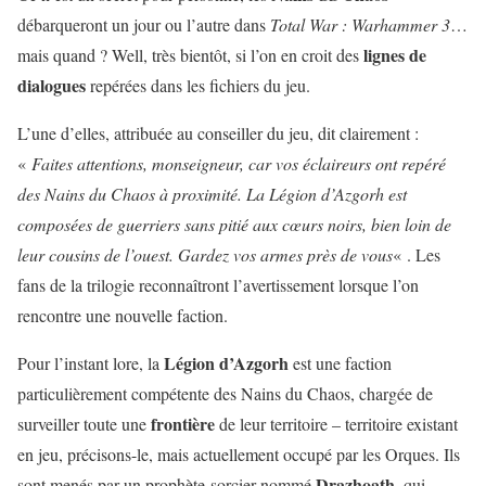
débarqueront un jour ou l’autre dans
Total War : Warhammer 3
…
lignes
de
mais quand ? Well, très bientôt, si l’on en croit des
dialogues
repérées dans les fichiers du jeu.
L’une d’elles, attribuée au conseiller du jeu, dit clairement :
«
Faites attentions, monseigneur, car vos éclaireurs ont repéré
des Nains du Chaos à proximité. La Légion d’Azgorh est
composées de guerriers sans pitié aux cœurs noirs, bien loin de
leur cousins de l’ouest. Gardez vos armes près de vous
« . Les
fans de la trilogie reconnaîtront l’avertissement lorsque l’on
rencontre une nouvelle faction.
Légion
d’Azgorh
Pour l’instant lore, la
est une faction
particulièrement compétente des Nains du Chaos, chargée de
frontière
surveiller toute une
de leur territoire – territoire existant
en jeu, précisons-le, mais actuellement occupé par les Orques. Ils
Drazhoath
sont menés par un prophète-sorcier nommé
, qui