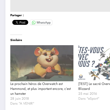
Partager :
WhatsApp
Similaire
Le prochain héros de Overwatch est
[TEST] Le sacré Overw
Hammond, et plus important encore, c’est
Blizzard
un hamster
25 mai 2016
28 juin 2018
Dans "eSport"
Dans "A VENIR"