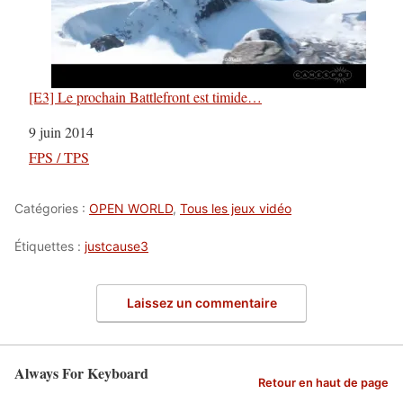
[E3] Le prochain Battlefront est timide…
Date
9 juin 2014
Par rapport à
FPS / TPS
Catégories :
OPEN WORLD
,
Tous les jeux vidéo
Étiquettes :
justcause3
Laissez un commentaire
Always For Keyboard
Retour en haut de page