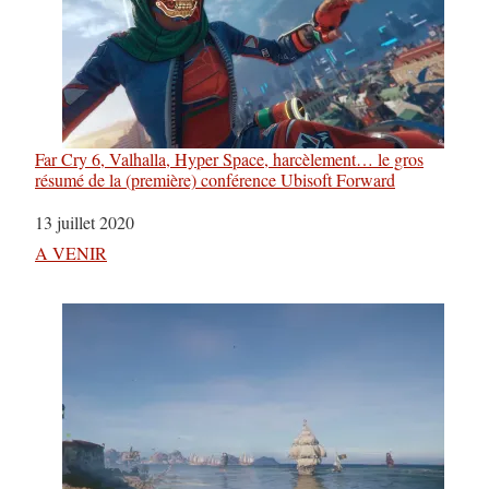
Far Cry 6, Valhalla, Hyper Space, harcèlement… le gros
résumé de la (première) conférence Ubisoft Forward
Date
13 juillet 2020
Par rapport à
A VENIR