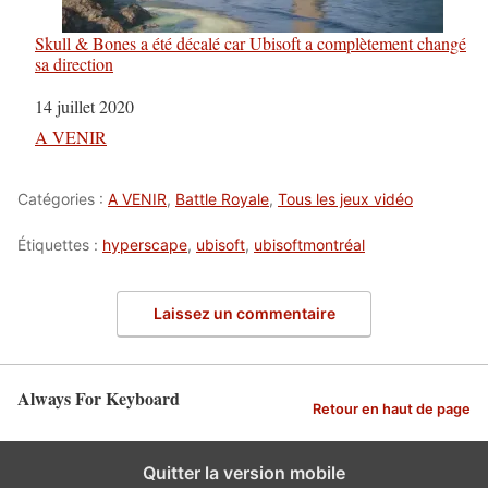
Skull & Bones a été décalé car Ubisoft a complètement changé
sa direction
Date
14 juillet 2020
Par rapport à
A VENIR
Catégories :
A VENIR
,
Battle Royale
,
Tous les jeux vidéo
Étiquettes :
hyperscape
,
ubisoft
,
ubisoftmontréal
Laissez un commentaire
Always For Keyboard
Retour en haut de page
Quitter la version mobile