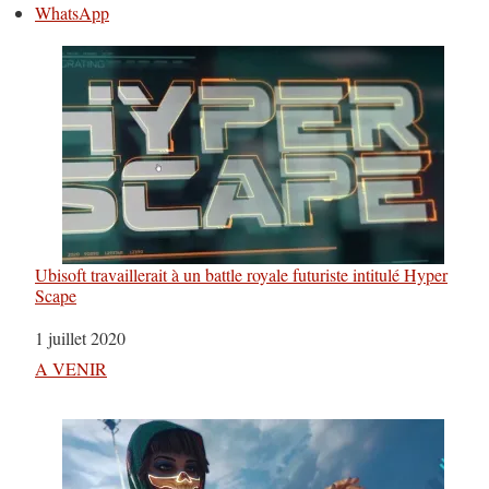
WhatsApp
Ubisoft travaillerait à un battle royale futuriste intitulé Hyper
Scape
Date
1 juillet 2020
Par rapport à
A VENIR