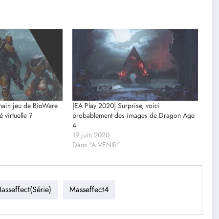
chain jeu de BioWare
[EA Play 2020] Surprise, voici
é virtuelle ?
probablement des images de Dragon Age
4
19 juin 2020
Dans "A VENIR"
asseffect(série)
Masseffect4