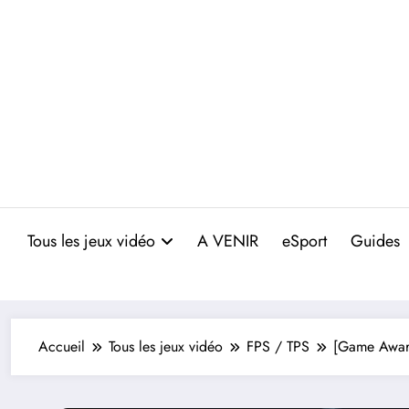
Aller
au
contenu
Tous les jeux vidéo
A VENIR
eSport
Guides
Accueil
Tous les jeux vidéo
FPS / TPS
[Game Award