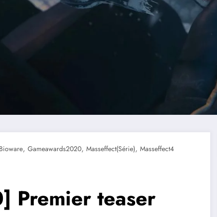
,
,
,
Bioware
Gameawards2020
Masseffect(série)
Masseffect4
 Premier teaser