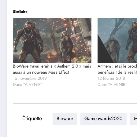
Similaire
BioWare travaillerait à « Anthem 2.0 » mais
Anthem : et si le pro
aussi à un nouveau Mass Effect
bénéficiait de la réalit
16 novembre 2019
12 février 2018
Dans "A VENIR"
Dans "A VENIR"
Étiquette
Bioware
Gameawards2020
M