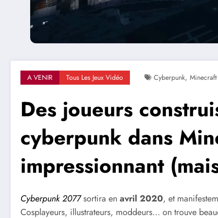
,
A VENIR
Tous Les Jeux Vidéo
Cyberpunk
Minecraft
Des joueurs construis
cyberpunk dans Minec
impressionnant (mais
Cyberpunk 2077
sortira en
avril 2020
, et manifestem
Cosplayeurs, illustrateurs, moddeurs… on trouve beauc