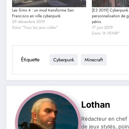
Les Sims 4 : un mod transforme San
[E3 2019] Cyberpunk
Francisco en ville cyberpunk
personnalisation de 
29 décembre 2019
pénis
Dans "Tous les jeux vidéo"
17 juin 2019
Dans "A VENIR"
Étiquette
Cyberpunk
Minecraft
Lothan
Rédacteur en chef 
de jeux stylés, poin