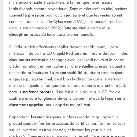
n’y a aucune honte à cela. Mais le fait est que investisseurs
institutionnels comme revendeurs (Sony et Microsoft en tête) mettent
souvent
la pression
pour qu’un jeu sorte et que les ventes soient
connues ; dans le cas de
Cyberpunk 2077
, jeu repoussé trois fois
depuis son annonce en 2012,
l’attente
était énorme et
la
déception
probable toute aussi proportionnelle.
Si l’affaire doit effectivement aller devant les tribunaux, il sera
intéressant de voir si CD Projekt Red sera en mesure de fournir des
documents
attestant d’échanges avec les investisseurs et le conseil
d’administration, en particulier sur d’éventuelles pressions quant à
une sortie prématurée. La
responsabilité
du studio reste toujours
engagée puisqu’au final, c’est bien la direction qui a le dernier
mot ; si on ajoute le fait que des remboursements devront être
faits
depuis ses fonds propres
, il ne fait aucun doute que CD Projekt
souffrira encore longtemps de ce lancement, et que la
leçon sera
durement apprise
, mais apprise malgré tout.
Cependant,
fermer les yeux
sur les revendeurs qui hypent le
produit sans vérifier les processus de certification, fermer les yeux
sur les investisseurs trop pressés, et fermer les yeux sur les
médias/influenceurs en quête de clics, serait une
erreur encore