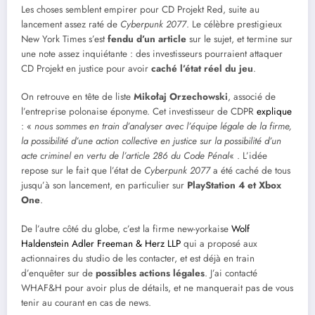
Les choses semblent empirer pour CD Projekt Red, suite au
lancement assez raté de
Cyberpunk 2077
. Le célèbre prestigieux
New York Times s’est
fendu d’un article
sur le sujet, et termine sur
une note assez inquiétante : des investisseurs pourraient attaquer
CD Projekt en justice pour avoir
caché l’état réel du jeu
.
On retrouve en tête de liste
Mikołaj Orzechowski
, associé de
l’entreprise polonaise éponyme. Cet investisseur de CDPR
explique
: «
nous sommes en train d’analyser avec l’équipe légale de la firme,
la possibilité d’une action collective en justice sur la possibilité d’un
acte criminel en vertu de l’article 286 du Code Pénal
« . L’idée
repose sur le fait que l’état de
Cyberpunk 2077
a été caché de tous
jusqu’à son lancement, en particulier sur
PlayStation 4 et Xbox
One
.
De l’autre côté du globe, c’est la firme new-yorkaise
Wolf
Haldenstein Adler Freeman & Herz LLP
qui a proposé aux
actionnaires du studio de les contacter, et est déjà en train
d’enquêter sur de
possibles actions légales
. J’ai contacté
WHAF&H pour avoir plus de détails, et ne manquerait pas de vous
tenir au courant en cas de news.