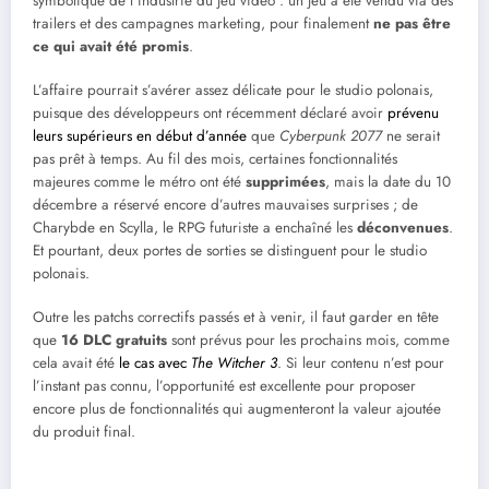
symbolique de l’industrie du jeu vidéo : un jeu a été vendu via des
trailers et des campagnes marketing, pour finalement
ne pas être
ce qui avait été promis
.
L’affaire pourrait s’avérer assez délicate pour le studio polonais,
puisque des développeurs ont récemment déclaré avoir
prévenu
leurs supérieurs en début d’année
que
Cyberpunk 2077
ne serait
pas prêt à temps. Au fil des mois, certaines fonctionnalités
majeures comme le métro ont été
supprimées
, mais la date du 10
décembre a réservé encore d’autres mauvaises surprises ; de
Charybde en Scylla, le RPG futuriste a enchaîné les
déconvenues
.
Et pourtant, deux portes de sorties se distinguent pour le studio
polonais.
Outre les patchs correctifs passés et à venir, il faut garder en tête
que
16 DLC gratuits
sont prévus pour les prochains mois, comme
cela avait été
le cas avec
The Witcher 3
. Si leur contenu n’est pour
l’instant pas connu, l’opportunité est excellente pour proposer
encore plus de fonctionnalités qui augmenteront la valeur ajoutée
du produit final.