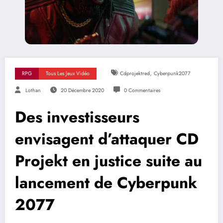
,
RPG
Tous Les Jeux Vidéo
Cdprojektred
Cyberpunk2077
Lothan
20 Décembre 2020
0 Commentaires
Des investisseurs
envisagent d’attaquer CD
Projekt en justice suite au
lancement de Cyberpunk
2077