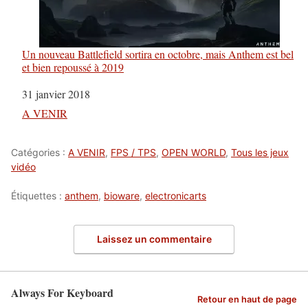
Un nouveau Battlefield sortira en octobre, mais Anthem est bel
et bien repoussé à 2019
Date
31 janvier 2018
Par rapport à
A VENIR
Catégories :
A VENIR
,
FPS / TPS
,
OPEN WORLD
,
Tous les jeux
vidéo
Étiquettes :
anthem
,
bioware
,
electronicarts
Laissez un commentaire
Always For Keyboard
Retour en haut de page