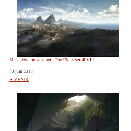
Mais alors, où se situera The Elder Scroll VI ?
Date
30 juin 2018
Par rapport à
A VENIR