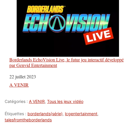
Borderlands EchoVision Live, le futur jeu interactif développé
par Genvid Entertainment
Date
22 juillet 2023
Par rapport à
A VENIR
Catégories :
A VENIR
,
Tous les jeux vidéo
Étiquettes :
borderlands(série)
,
lcgentertainment
,
talesfromtheborderlands