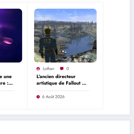
Lothan
0
se une
L’ancien directeur
re :
artistique de Fallout 3
ont de
attend avec impatience
velle
le remake : « Ce n’était
6 Août 2026
pare
pas du tout le jeu que
nous voulions créer »