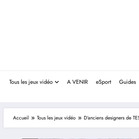
Aller
au
contenu
Tous les jeux vidéo
A VENIR
eSport
Guides
Accueil
Tous les jeux vidéo
D’anciens designers de TES