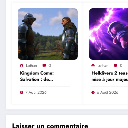
Lothan
0
Lothan
0
Kingdom Come:
Helldivers 2 tea
Salvation : de
mise à jour majeu
nouveaux dépôts de
les Illuministes s
marque relancent les
retour et une nou
7 Août 2026
6 Août 2026
rumeurs d’un mode en
offensive se pré
ligne
Laisser un commentaire