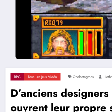
RPG
Tous Les Jeux Vidéo
Onelostagmes
Loth
D’anciens designers
ouvrent leur propre s