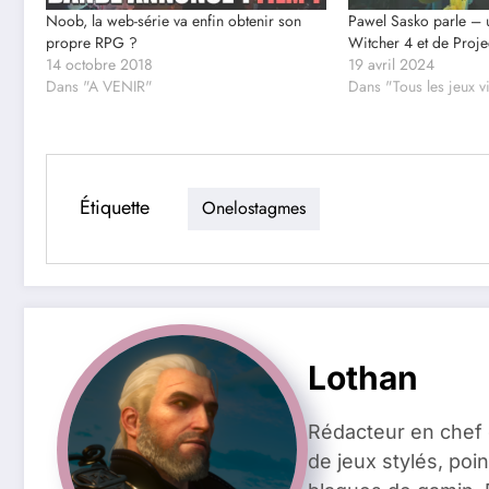
Noob, la web-série va enfin obtenir son
Pawel Sasko parle – 
propre RPG ?
Witcher 4 et de Proje
14 octobre 2018
19 avril 2024
Dans "A VENIR"
Dans "Tous les jeux 
Étiquette
Onelostagmes
Lothan
Rédacteur en chef 
de jeux stylés, poin