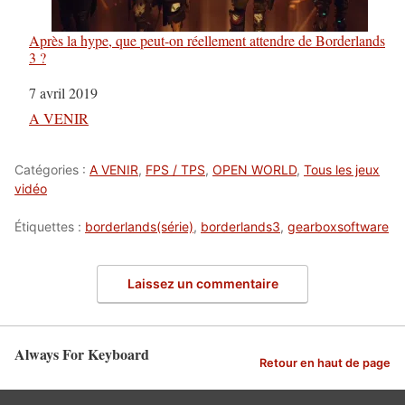
Après la hype, que peut-on réellement attendre de Borderlands
3 ?
Date
7 avril 2019
Par rapport à
A VENIR
Catégories :
A VENIR
,
FPS / TPS
,
OPEN WORLD
,
Tous les jeux
vidéo
Étiquettes :
borderlands(série)
,
borderlands3
,
gearboxsoftware
Laissez un commentaire
Always For Keyboard
Retour en haut de page