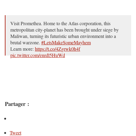
Visit Promethea. Home to the Atlas corporation, this
metropolitan city-planet has been brought under siege by
Maliwan, turning its futuristic urban environment into a
brutal warzone.
#LetsMakeSomeMayhem
Learn more:
https://t.co/4Zgrwk0h4f
pic.twitter.com/enrdl5HuWd
— Borderlands 3 (@Borderlands)
July 24, 2019
Partager :
Tweet