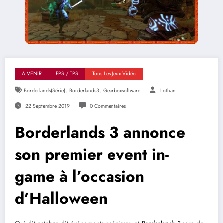
A VENIR
FPS / TPS
Tous Les Jeux Vidéo
,
,
Borderlands(série)
Borderlands3
Gearboxsoftware
Lothan
22 Septembre 2019
0 Commentaires
Borderlands 3 annonce
son premier event in-
game à l’occasion
d’Halloween