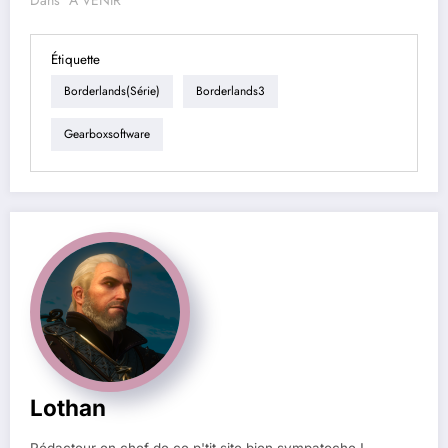
Étiquette
Borderlands(série)
Borderlands3
Gearboxsoftware
Lothan
Rédacteur en chef de ce p'tit site bien sympatoche !