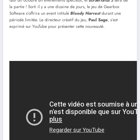
Qui dit octobre dit événements spéciaux, et
Borderlands 3
sera de
la partie ! Sorti il y a une dizaine de jours, le jeu de Gearbox
Software s’offrira un event intitulé
Bloody Harvest
durant une
période limitée. Le directeur créatif du jeu,
Paul Sage
, s’est
exprimé sur YouTube pour présenter cette nouveauté.