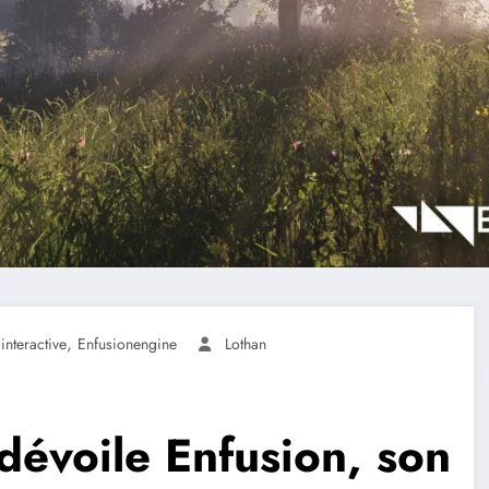
,
nteractive
Enfusionengine
Lothan
dévoile Enfusion, son