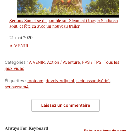
Serious Sam 4 se disponible sur Steam et Google Stadia en
août, et fête ça avec un nouveau trailer
Date
21 mai 2020
Par rapport à
A VENIR
Catégories :
A VENIR
,
Action / Aventure
,
FPS / TPS
,
Tous les
jeux vidéo
Étiquettes :
croteam
,
devolverdigital
,
serioussam(série)
,
serioussam4
Laissez un commentaire
Always For Keyboard
Retour en haut de page