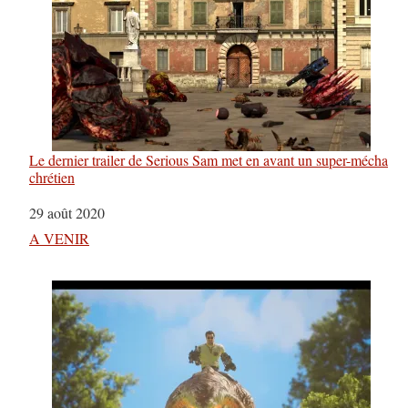
Le dernier trailer de Serious Sam met en avant un super-mécha
chrétien
Date
29 août 2020
Par rapport à
A VENIR