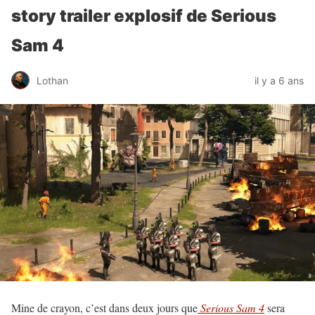
story trailer explosif de Serious
Sam 4
Lothan
il y a 6 ans
Mine de crayon, c’est dans deux jours que
Serious Sam 4
sera