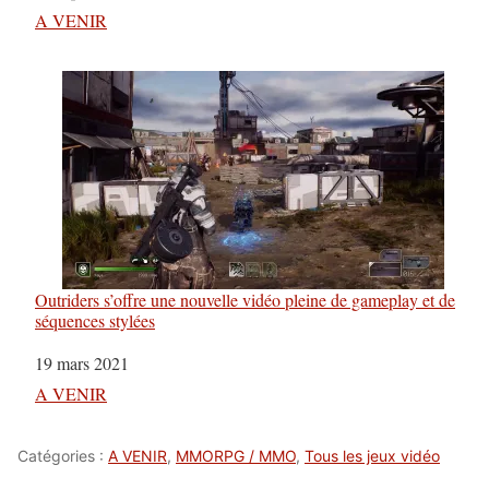
Par rapport à
A VENIR
Outriders s’offre une nouvelle vidéo pleine de gameplay et de
séquences stylées
Date
19 mars 2021
Par rapport à
A VENIR
Catégories :
A VENIR
,
MMORPG / MMO
,
Tous les jeux vidéo