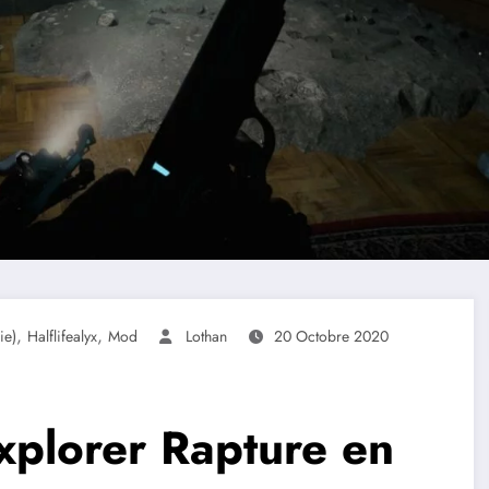
,
,
ie)
Halflifealyx
Mod
Lothan
20 Octobre 2020
plorer Rapture en