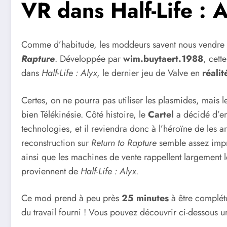
VR dans Half-Life : 
Comme d’habitude, les moddeurs savent nous vendre du 
Rapture
. Développée par
wim.buytaert.1988
, cett
dans
Half-Life : Alyx
, le dernier jeu de Valve en
réalit
Certes, on ne pourra pas utiliser les plasmides, mais 
bien Télékinésie. Côté histoire, le
Cartel
a décidé d’en
technologies, et il reviendra donc à l’héroïne de les ar
reconstruction sur
Return to Rapture
semble assez impr
ainsi que les machines de vente rappellent largement l
proviennent de
Half-Life : Alyx
.
Ce mod prend à peu près
25 minutes
à être complét
du travail fourni ! Vous pouvez découvrir ci-dessous 