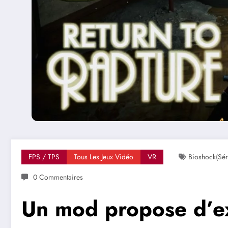
FPS / TPS
Tous Les Jeux Vidéo
VR
Bioshock(sér
0 Commentaires
Un mod propose d’ex