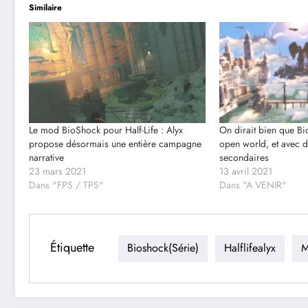
Similaire
Le mod BioShock pour Half-Life : Alyx
On dirait bien que B
propose désormais une entière campagne
open world, et avec d
narrative
secondaires
23 mars 2021
13 avril 2021
Dans "FPS / TPS"
Dans "A VENIR"
Étiquette
Bioshock(série)
Halflifealyx