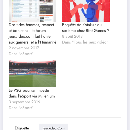
Droit des femmes, respect
Enquête de Kotaku : du
et bon sens : le forum
sexisme chez Riot Games ?
jeuxvideo.com fait honte
8 août 2018
aux gamers, et à l’Humanité
Dans "Tous les jeux vidéo"
2 novembre 2017
Dans "eSport"
Le PSG pourrait investir
dans l’eSport via Millenium
3 septembre 2016
Dans "eSport"
Étiquette
Jeuxvideo.com