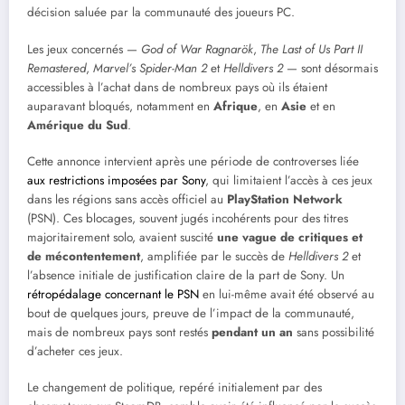
décision saluée par la communauté des joueurs PC.
Les jeux concernés —
God of War Ragnarök
,
The Last of Us Part II
Remastered
,
Marvel’s Spider-Man 2
et
Helldivers 2
— sont désormais
accessibles à l’achat dans de nombreux pays où ils étaient
auparavant bloqués, notamment en
Afrique
, en
Asie
et en
Amérique du Sud
.
Cette annonce intervient après une période de controverses liée
aux restrictions imposées par Sony
, qui limitaient l’accès à ces jeux
dans les régions sans accès officiel au
PlayStation Network
(PSN). Ces blocages, souvent jugés incohérents pour des titres
majoritairement solo, avaient suscité
une vague de critiques et
de mécontentement
, amplifiée par le succès de
Helldivers 2
et
l’absence initiale de justification claire de la part de Sony. Un
rétropédalage concernant le PSN
en lui-même avait été observé au
bout de quelques jours, preuve de l’impact de la communauté,
mais de nombreux pays sont restés
pendant un an
sans possibilité
d’acheter ces jeux.
Le changement de politique, repéré initialement par des