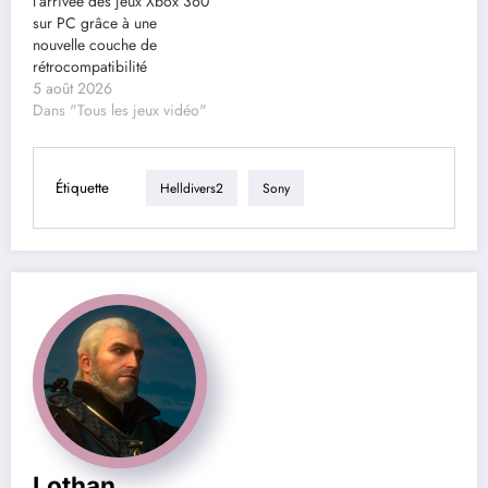
l’arrivée des jeux Xbox 360
sur PC grâce à une
nouvelle couche de
rétrocompatibilité
5 août 2026
Dans "Tous les jeux vidéo"
Étiquette
Helldivers2
Sony
Lothan