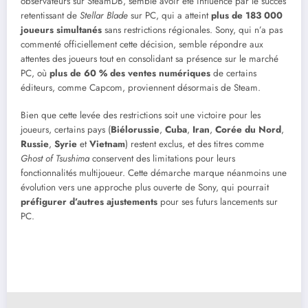
observateurs sur SteamDB, semble avoir été influencé par le succès
retentissant de
Stellar Blade
sur PC, qui a atteint
plus de 183 000
joueurs simultanés
sans restrictions régionales. Sony, qui n’a pas
commenté officiellement cette décision, semble répondre aux
attentes des joueurs tout en consolidant sa présence sur le marché
PC, où
plus de 60 % des ventes numériques
de certains
éditeurs, comme Capcom, proviennent désormais de Steam.
Bien que cette levée des restrictions soit une victoire pour les
joueurs, certains pays (
Biélorussie
,
Cuba
,
Iran
,
Corée du Nord
,
Russie
,
Syrie
et
Vietnam
) restent exclus, et des titres comme
Ghost of Tsushima
conservent des limitations pour leurs
fonctionnalités multijoueur. Cette démarche marque néanmoins une
évolution vers une approche plus ouverte de Sony, qui pourrait
préfigurer d’autres ajustements
pour ses futurs lancements sur
PC.