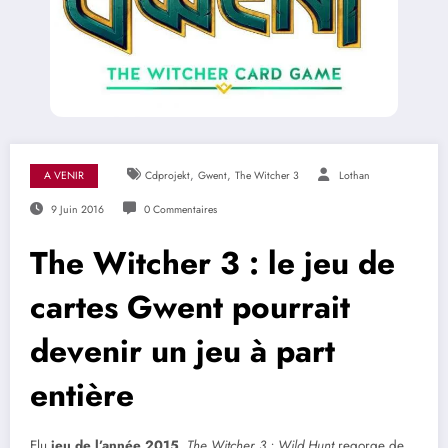
,
,
A VENIR
Cdprojekt
Gwent
The Witcher 3
Lothan
9 Juin 2016
0 Commentaires
The Witcher 3 : le jeu de
cartes Gwent pourrait
devenir un jeu à part
entière
Elu
jeu de l’année 2015
,
The Witcher 3 : Wild Hunt
regorge de