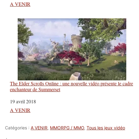
Par rapport à
A VENIR
The Elder Scrolls Online : une nouvelle vidéo présente le cadre
enchanteur de Summerset
Date
19 avril 2018
Par rapport à
A VENIR
Catégories :
A VENIR
,
MMORPG / MMO
,
Tous les jeux vidéo