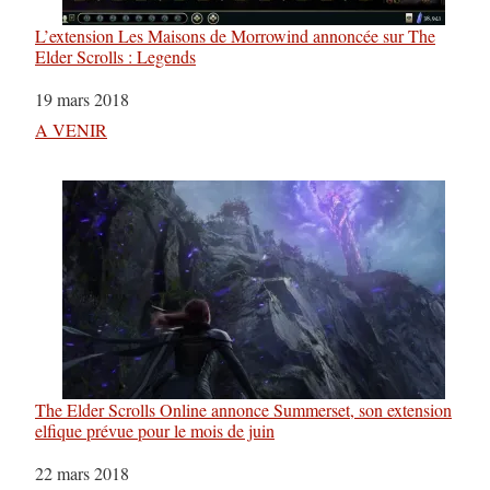
L’extension Les Maisons de Morrowind annoncée sur The
Elder Scrolls : Legends
Date
19 mars 2018
Par rapport à
A VENIR
The Elder Scrolls Online annonce Summerset, son extension
elfique prévue pour le mois de juin
Date
22 mars 2018