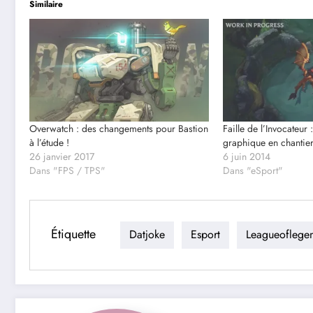
Similaire
Overwatch : des changements pour Bastion
Faille de l’Invocateur 
à l’étude !
graphique en chantier
26 janvier 2017
6 juin 2014
Dans "FPS / TPS"
Dans "eSport"
Étiquette
Datjoke
Esport
Leagueoflege