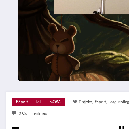
,
,
ESport
LoL
MOBA
Datjoke
Esport
Leagueofle
0 Commentaires