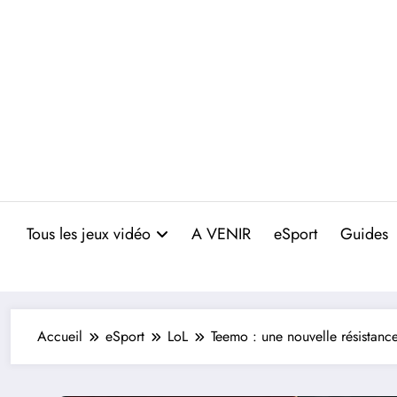
Aller
au
contenu
Tous les jeux vidéo
A VENIR
eSport
Guides
Accueil
eSport
LoL
Teemo : une nouvelle résistance