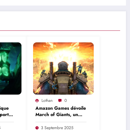
Lothan
0
ique
Amazon Games dévoile
Sport
March of Giants, un
udite,
MOBA qui a l’air
et MBS
particulièrement
5
3 Septembre 2025