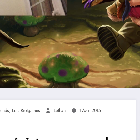
,
,
gends
Lol
Riotgames
Lothan
1 Avril 2015