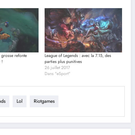
: grosse refonte
League of Legends : avec la 7.15, des
 !
parties plus punitives
26 juillet 2017
Dans "eSport"
nds
Lol
Riotgames