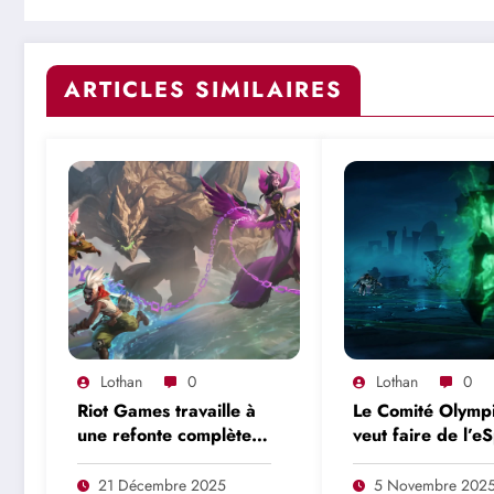
ARTICLES SIMILAIRES
Lothan
0
Lothan
0
Riot Games travaille à
Le Comité Olymp
une refonte complète
veut faire de l’e
de League of Legends,
sans l’Arabie Sao
prévue pour 2027
Electronic Arts 
21 Décembre 2025
5 Novembre 202