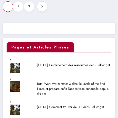
Pagination
1
2
3
des
publications
Pages et Articles Phares
[GUIDE] Emplacement des ressources dans Bellwright
Total War: Warhammer 3 détaille Lords of the End
Times et prépare enfin l'apocalypse annoncée depuis
dix ans
[GUIDE] Comment trouver de l'ail dans Bellwright