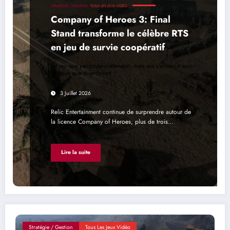
STRATÉGIE / GESTION
TOUS LES JEUX VIDÉO
Company of Heroes 3: Final
Stand transforme le célèbre RTS
en jeu de survie coopératif
Un jeu que personne n'attendait, mais qui s'annonce aussi
tactique que divertissant
3 Juillet 2026
Relic Entertainment continue de surprendre autour de
la licence Company of Heroes, plus de trois…
Lire la suite
Stratégie / Gestion
Tous Les Jeux Vidéo