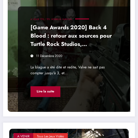
A VENIR
FPS / TPS
HORREUR
SURVIVAL
[Game Awards 2020] Back 4
Blood : retour aux sources pour
Turtle Rock Studios,
développeurs de Left 4 Dead
11 Décembre 2020
La blague a été dite et redite, Valve ne sait pas
compter jusqu'à 3, et…
Lire la suite
A VENIR
Tous Les Jeux Vidéo