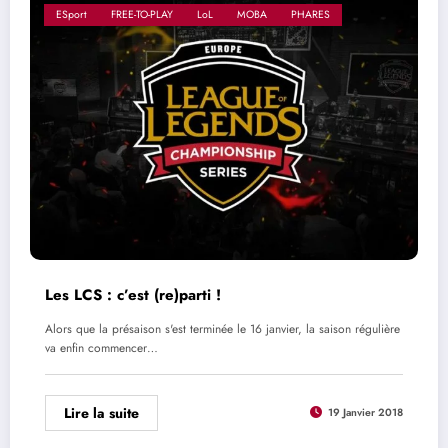
ESport
FREE-TO-PLAY
LoL
MOBA
PHARES
Les LCS : c’est (re)parti !
Alors que la présaison s'est terminée le 16 janvier, la saison régulière
va enfin commencer…
Lire la suite
19 Janvier 2018